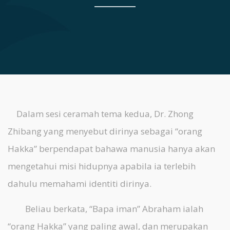
Dalam sesi ceramah tema kedua, Dr. Zhong
Zhibang yang menyebut dirinya sebagai “orang
Hakka” berpendapat bahawa manusia hanya akan
mengetahui misi hidupnya apabila ia terlebih
dahulu memahami identiti dirinya.
Beliau berkata, “Bapa iman” Abraham ialah
“orang Hakka” yang paling awal, dan merupakan