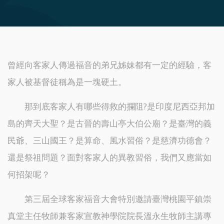
曾經向客家人傳過福音的弟兄姊妹都有一定的經驗，客
家人被基督徒稱為是一塊硬土。
那到底客家人有哪些得救的攔阻?是印度尼西亞邦加
島的齊天大聖？是古晉的壽山亭大伯公廟？是臺灣的義
民爺、三山國王？是算命、風水習俗？是慈濟功德會？
還是祭祖問題？面對客家人的異教習俗，我們又應當如
何招架呢？
第三屆全球客家福音大會特別邀請臺灣桃園平鎮崇
真堂主任牧師兼客家宣教神學院院長溫永生牧師主講專