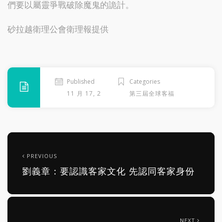
們要以屬靈爭戰破除魔鬼的詭計。
砂拉越衛理公會衛理報提供
Published
Categories
11 月 17, 2013
第三屆全球客福大會
PREVIOUS
劉義章：要認識客家文化 先認同客家身份
NEXT