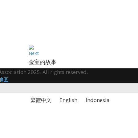
Next
金宝的故事
sociation 2025. All rights reserved.
地图
繁體中文
English
Indonesia