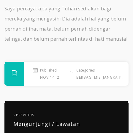
Saya percaya: apa yang Tuhan sediakan bagi
mereka yang mengasihi Dia adalah hal yang belum
pernah dilihat mata, belum pernah didengar
telinga, dan belum pernah terlintas di hati manusia!
Published
Categories
NOV 14, 2025
BERBAGI MISI JANGKA PENDE
PREVIOUS
Mengunjungi / Lawatan