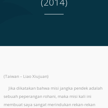
(2014)
(Taiwan – Liao Xiujuan)
Jika dikatakan bahwa misi jangka pendek adalah
sebuah peperangan rohani, maka misi kali ini
membuat saya sangat merindukan rekan-rekan