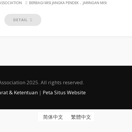
.
ASSOCIATION
BERBAGI MISI JANGKA PENDEK
JARINGAN MISI
DETAIL
sociation 2025. All rights reserved.
arat & Ketentuan
|
Peta Situs Website
简体中文
繁體中文