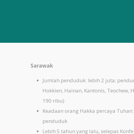
Sarawak
Jumlah penduduk: lebih 2 juta; pendu
Hokkien, Hainan, Kantonis, Teochew, H
190 ribu)
Keadaan orang Hakka percaya Tuhan:
penduduk
Lebih 5 tahun yang lalu, selepas Kon