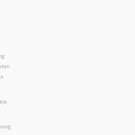
ng
 dan
da
eja
hung