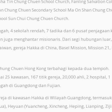
ha Tin Chung Chuen School Church, Fanling Salvation Co
han Chung Chuen Secondary School Ma On Shan Chung C
hool Sun Chui Chung Chuen Church.
, 4 sekolah rendah, 7 tadika dan 6 pusat penjagaan 
n juga menghantar misionaris. Dari segi hubungan luar,
iwan, gereja Hakka di China, Basel Mission, Mission 21,
Chung Chuen Hong Kong terbahagi kepada dua tempoh.
5 kawasan, 167 titik gereja, 20,000 ahli, 2 hospital, 1
ngah di Guangdong dan Fujian.
eja di kawasan Hakka di Wilayah Guangdong, termasuk
a), Heyuan (Yuancheng, Xincheng, Heping, Lianping, Ziji