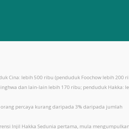
duk Cina: lebih 500 ribu (penduduk Foochow lebih 200 ri
inghwa dan lain-lain lebih 170 ribu; penduduk Hakka: l
 orang percaya kurang daripada 3% daripada jumlah
ferensi Injil Hakka Sedunia pertama, mula mengumpulka