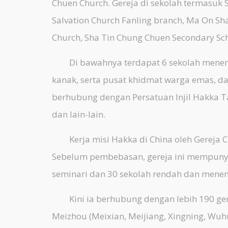
Chuen Church. Gereja di sekolah termasuk S
Salvation Church Fanling branch, Ma On S
Church, Sha Tin Chung Chuen Secondary Sc
Di bawahnya terdapat 6 sekolah menengah
kanak, serta pusat khidmat warga emas, da
berhubung dengan Persatuan Injil Hakka Ta
dan lain-lain.
Kerja misi Hakka di China oleh Gereja 
Sebelum pembebasan, gereja ini mempunyai 2
seminari dan 30 sekolah rendah dan mene
Kini ia berhubung dengan lebih 190 ger
Meizhou (Meixian, Meijiang, Xingning, Wuhu