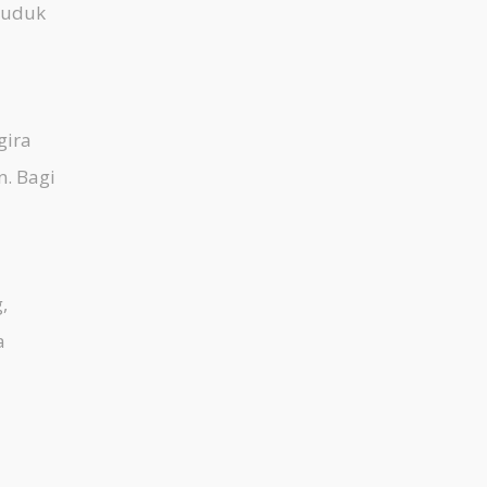
duduk
gira
. Bagi
,
a