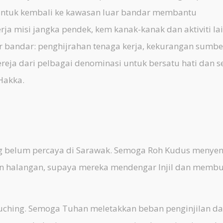
untuk kembali ke kawasan luar bandar membantu
ja misi jangka pendek, kem kanak-kanak dan aktiviti lai
r bandar: penghijrahan tenaga kerja, kekurangan sumbe
gereja dari pelbagai denominasi untuk bersatu hati dan s
Hakka.
g belum percaya di Sarawak. Semoga Roh Kudus menye
an halangan, supaya mereka mendengar Injil dan memb
Kuching. Semoga Tuhan meletakkan beban penginjilan d