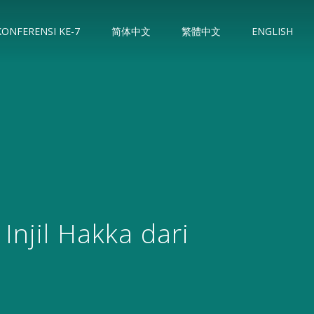
KONFERENSI KE-7
简体中文
繁體中文
ENGLISH
Injil Hakka dari