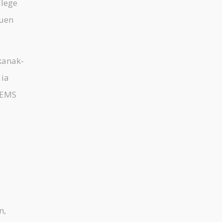
llege
huen
kanak-
 ia
 EMS
n,