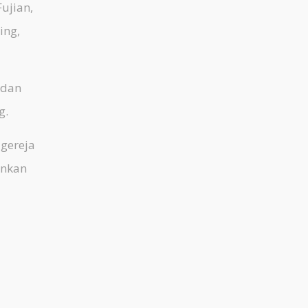
ujian,
ing,
 dan
g.
gereja
ankan