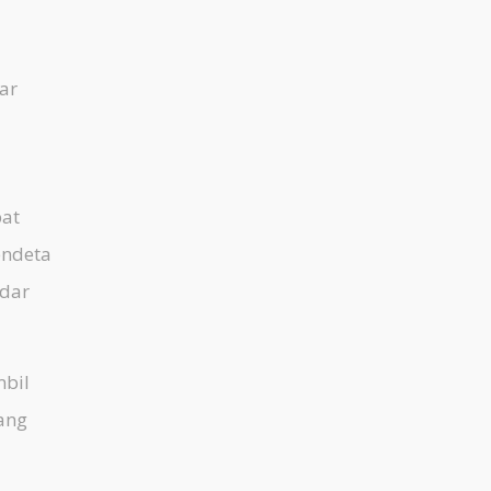
ar
at
endeta
ndar
mbil
ang