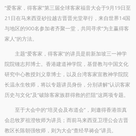
“爱客家，得客家”第三届全球客家福音大会于9月19日至
21日在马来西亚砂拉越古晋晋光堂举行，来自世界14国
与地区的900名参加者齐聚一堂，共同寻求“为主赢得客
家人”的方法。
主题“爱客家，得客家”的讲员是前新加坡三一神学
院院锺志邦博士。香港建道神学院，基督教与中国文化
研究中心教授刘义章博士，以及台湾客家宣教神学院院
长温永生牧师，将以专题讲员身份，分别讲解“认识客家
历史与文化”及“破除客家族群得救的拦阻”这两项专题。
至于大会中的“培灵会及布道会”，则邀得香港崇真
会总牧罗祖澄牧师为讲员；而前马来西亚卫理公会古晋
教区长陈朝强牧师，则为大会“查经早祷会”讲员。