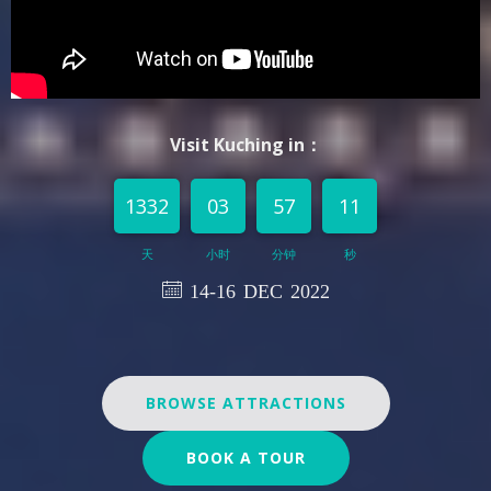
Visit Kuching in：
1332
03
57
13
天
小时
分钟
秒
14-16 DEC 2022
BROWSE ATTRACTIONS
BOOK A TOUR