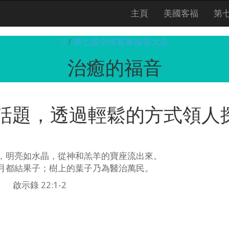
主頁
美國客福
第
/
第七届全球客家福音大会
治癒的福音
話題，透過輕鬆的方式領人
，明亮如水晶，從神和羔羊的寶座流出來。
月都結果子；樹上的葉子乃為醫治萬民。
啟示錄 22:1-2