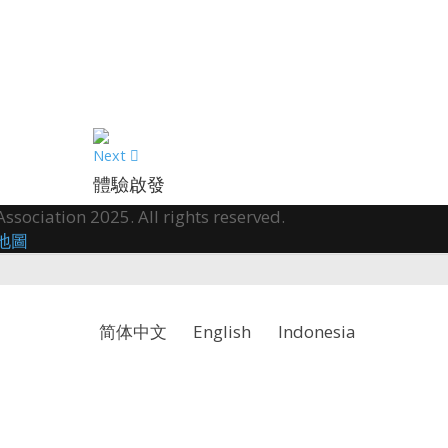
Next
體驗啟發
sociation 2025. All rights reserved.
地圖
简体中文
English
Indonesia