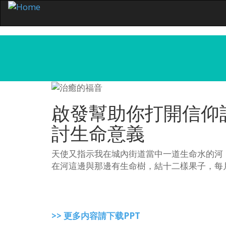
啟發幫助你打開信仰
討生命意義
天使又指示我在城內街道當中一道生命水的河
在河這邊與那邊有生命樹，結十二樣果子，每
>> 更多内容請下载PPT