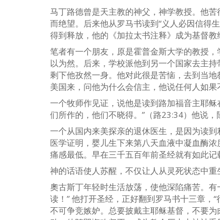
马丁路德曾是天主教的神父，神学教授。他苦
而绝望。后来他从罗马书读到“义人必因信得
得到释放，他的《加拉太书注释》成为基督教
笔者有一个朋友，原是霍普金斯大学的教授，
以为然。后来，学校派他到另一个国家去主持
剩下他孜然一身。他对此很是苦恼，去到当地
美国来，问他为什么会信主，他说任何人如果
一个牧师作见证，说他是读到路加福音主耶稣
们所作的，他们不晓得。”（路23:34）他说
一个从国内来美探亲的退休医生，是因为读到利
医学证明，婴儿生下来第八天血液中凝血酶浓
痛感最低。早在三千五百年前圣经就有如此记
神的话语使人苏醒，不仅让人从灵死状态中重
奧古斯丁年轻时生活放荡，使他深陷痛苦。有
读！” 他打开圣经，正好翻到罗马书十三章，
不可争竞嫉妒。总要披戴主耶稣基督，不要为肉体