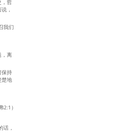
史，哲
面说，
召我们
题，离
何保持
楚楚地
2:1）
神的话，