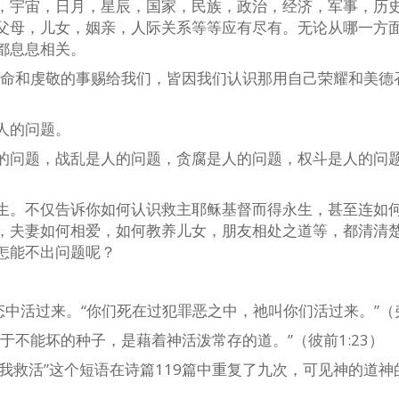
，宇宙，日月，星辰，国家，民族，政治，经济，军事，历
父母，儿女，姻亲，人际关系等等应有尽有。无论从哪一方
都息息相关。
生命和虔敬的事赐给我们，皆因我们认识那用自己荣耀和美德
人的问题。
的问题，战乱是人的问题，贪腐是人的问题，权斗是人的问
生。不仅告诉你如何认识救主耶稣基督而得永生，甚至连如
，夫妻如何相爱，如何教养儿女，朋友相处之道等，都清清
怎能不出问题呢？
）
中活过来。“你们死在过犯罪恶之中，祂叫你们活过来。”（弗
于不能坏的种子，是藉着神活泼常存的道。”（彼前1:23）
“将我救活”这个短语在诗篇119篇中重复了九次，可见神的道