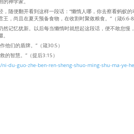
用的神学家。
经，随便翻开看到这样一段话：“懒惰人哪，你去察看蚂蚁的
王，尚且在夏天预备食物，在收割时聚敛粮食。”（箴6:6-
仍然记忆犹新。以后每当懒惰时就想起这段话，便不敢怠慢
辍。
他们的盾牌。”（箴30:5）
的智慧。”（提后3:15）
st/ni-du-guo-zhe-ben-ren-sheng-shuo-ming-shu-ma-ye-h