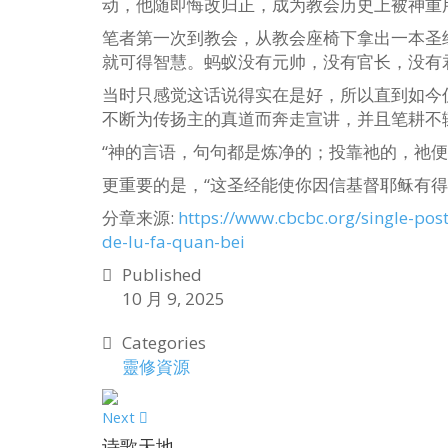
动，他随即悔改归正，成为教会历史上被神重
笔者第一次到教会，从教会座椅下拿出一本圣
就可得智慧。蚂蚁没有元帅，没有官长，没有君
当时只感觉这话说得实在是好，所以直到如今
不断为传扬主的真道而奔走宣讲，并且笔耕不
“神的言语，句句都是炼净的；投靠祂的，祂便作
更重要的是，“这圣经能使你因信基督耶稣有得救
分章来源:
https://www.cbcbc.org/single-po
de-lu-fa-quan-bei
Published
10 月 9, 2025
Categories
靈修資源
Next
诗歌天地