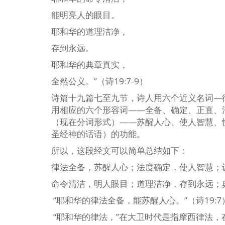
能明亮人的眼目。
耶和华的道理洁净，
存到永远。
耶和华的典章真实，
全然公义。”（诗19:7-9）
诗篇十九篇七至九节，诗人用六个近义名词—
用相应的六个形容词——全备、确定、正直、
（现在分词形式）——苏醒人心、使人智慧、
圣经神的话语）的功能。
所以，这段经文可以简单总结如下：
律法全备，苏醒人心；法度确定，使人智慧；
命令清洁，明人眼目；道理洁净，存到永远；
“耶和华的律法全备，能苏醒人心。”（诗19:7
“耶和华的律法，”在大卫时代是指摩西律法