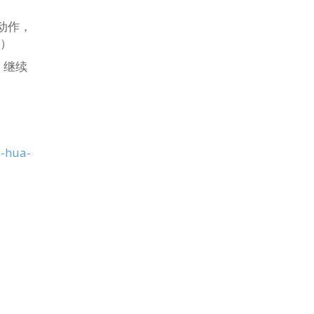
动作，
8）
，继续
e-hua-