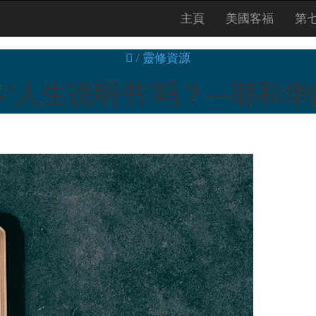
主頁
美國客福
第
/
靈修資源
“人生说明书”吗？—耶和