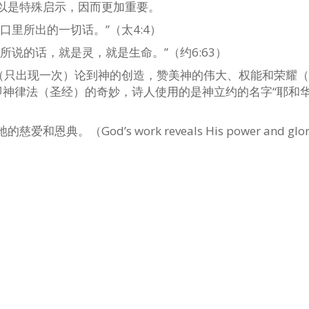
以是特殊启示，因而更加重要。
里所出的一切话。”（太4:4）
说的话，就是灵，就是生命。”（约6:63）
（只出现一次）论到神的创造，赞美神的伟大、权能和荣耀（19
神律法（圣经）的奇妙，诗人使用的是神立约的名字“耶和华
God’s work reveals His power and glory;