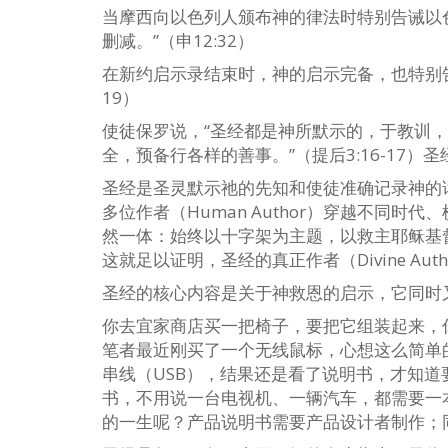
当摩西向以色列人颁布神的律法时特别告诫以
删减。”（申12:32）
在新约启示录结束时，神的启示完备，也特别告
19）
使徒保罗说，“圣经都是神所默示的，于教训
全，预备行各样的善事。”（提后3:16-17
圣经是圣灵默示祂的先知和使徒准确记录神的话语，
多位作者（Human Author）穿越不同
然一体：始终以十字架为主题，以救主耶稣基
这就足以证明，圣经的真正作者（Divine Aut
圣经的核心内容是关于神救恩的启示，它同时
你去宜家商店买一把椅子，要把它组装起来，
笔者最近刚买了一个无线鼠标，心想这么简单
串线（USB），结果还是看了说明书，才知道
书，不用说一台电视机、一辆汽车，都需要一
的一生呢？产品说明书需要产品设计者制作；