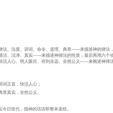
律法、法度、训词、命令、道理、典章——来描述神的律法
清洁、洁净、真实——来描述神律法的性质，最后再用六个
快活人心、明人眼目、存到永远、全然公义——来阐述神律
训词正直，快活人心；
典章真实，全然公义。
）
，在今日世代，指神的话语即整本圣经。