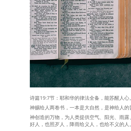
诗篇19:7节：耶和华的律法全备，能苏醒人
神赐给人两卷书，一本是大自然，是神给人的
神创造的万物，为人类提供空气、阳光、雨露
好人，也照歹人，降雨给义人，也给不义的人。