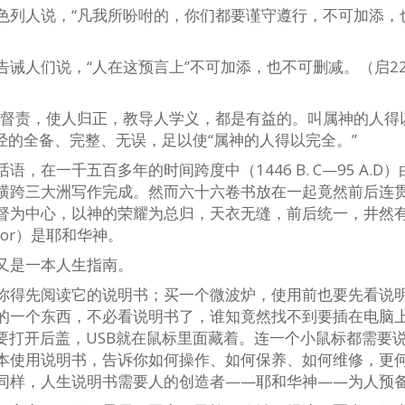
色列人说，“凡我所吩咐的，你们都要谨守遵行，不可加添，
诫人们说，“人在这预言上”不可加添，也不可删减。（启22：
，督责，使人归正，教导人学义，都是有益的。叫属神的人得
）圣经的全备、完整、无误，足以使“属神的人得以完全。”
在一千五百多年的时间跨度中（1446 B. C—95 A.D）
时代、横跨三大洲写作完成。然而六十六卷书放在一起竟然前后连
督为中心，以神的荣耀为总归，天衣无缝，前后统一，井然
hor）是耶和华神。
又是一本人生指南。
你得先阅读它的说明书；买一个微波炉，使用前也要先看说
的一个东西，不必看说明书了，谁知竟然找不到要插在电脑
要打开后盖，USB就在鼠标里面藏着。连一个小鼠标都需要
本使用说明书，告诉你如何操作、如何保养、如何维修，更
同样，人生说明书需要人的创造者——耶和华神——为人预