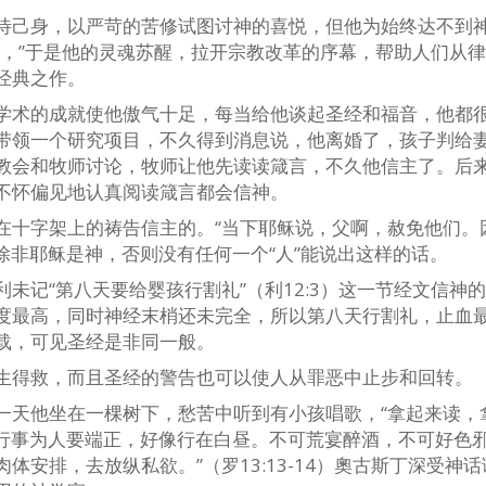
待己身，以严苛的苦修试图讨神的喜悦，但他为始终达不到
生，”于是他的灵魂苏醒，拉开宗教改革的序幕，帮助人们从
经典之作。
学术的成就使他傲气十足，每当给他谈起圣经和福音，他都
带领一个研究项目，不久得到消息说，他离婚了，孩子判给
教会和牧师讨论，牧师让他先读读箴言，不久他信主了。后
不怀偏见地认真阅读箴言都会信神。
在十字架上的祷告信主的。“当下耶稣说，父啊，赦免他们。
，除非耶稣是神，否则没有任何一个“人”能说出这样的话。
未记“第八天要给婴孩行割礼”（利12:3）这一节经文信神
度最高，同时神经末梢还未完全，所以第八天行割礼，止血
载，可见圣经是非同一般。
生得救，而且圣经的警告也可以使人从罪恶中止步和回转。
一天他坐在一棵树下，愁苦中听到有小孩唱歌，“拿起来读，
“行事为人要端正，好像行在白昼。不可荒宴醉酒，不可好色
安排，去放纵私欲。”（罗13:13-14）奧古斯丁深受神