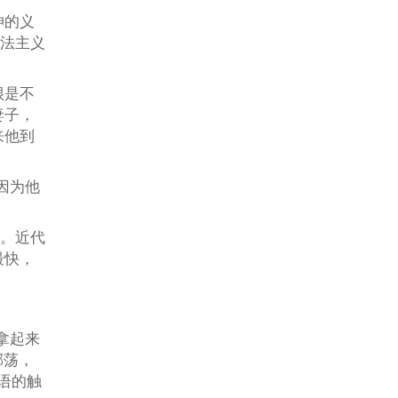
神的义
律法主义
很是不
妻子，
来他到
因为他
的。近代
最快，
拿起来
邪荡，
话语的触