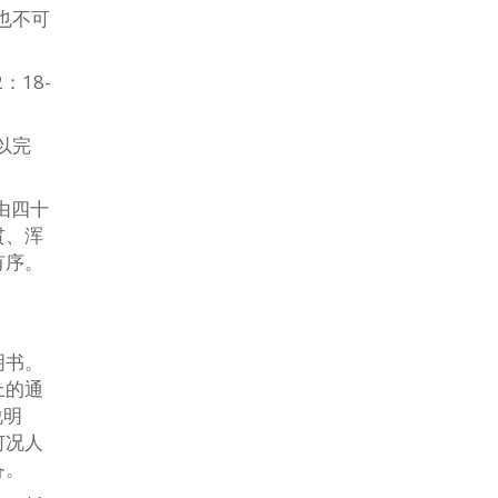
也不可
18-
以完
由四十
贯、浑
有序。
明书。
上的通
说明
何况人
备。