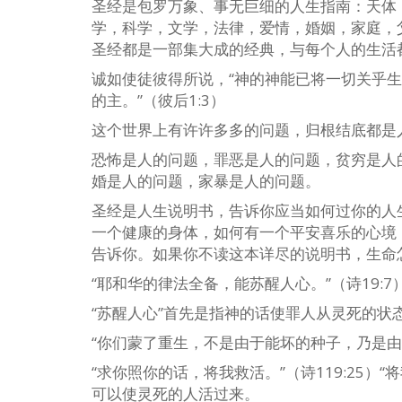
圣经是包罗万象、事无巨细的人生指南：天体
学，科学，文学，法律，爱情，婚姻，家庭，
圣经都是一部集大成的经典，与每个人的生活
诚如使徒彼得所说，“神的神能已将一切关乎
的主。”（彼后1:3）
这个世界上有许许多多的问题，归根结底都是
恐怖是人的问题，罪恶是人的问题，贫穷是人
婚是人的问题，家暴是人的问题。
圣经是人生说明书，告诉你应当如何过你的人
一个健康的身体，如何有一个平安喜乐的心境
告诉你。如果你不读这本详尽的说明书，生命
“耶和华的律法全备，能苏醒人心。”（诗19:7
“苏醒人心”首先是指神的话使罪人从灵死的状态
“你们蒙了重生，不是由于能坏的种子，乃是由
“求你照你的话，将我救活。”（诗119:25）
可以使灵死的人活过来。