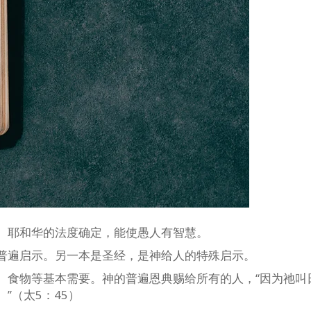
心。耶和华的法度确定，能使愚人有智慧。
普遍启示。另一本是圣经，是神给人的特殊启示。
、食物等基本需要。神的普遍恩典赐给所有的人，“因为祂叫
”（太5：45）