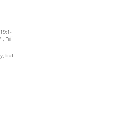
:1-
，”而
 but