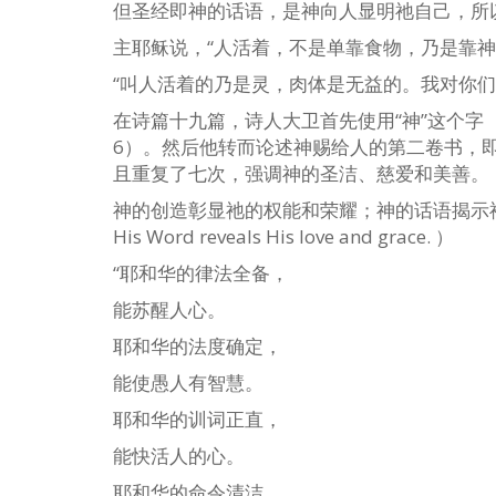
但圣经即神的话语，是神向人显明祂自己，所
主耶稣说，“人活着，不是单靠食物，乃是靠神口
“叫人活着的乃是灵，肉体是无益的。我对你们所
在诗篇十九篇，诗人大卫首先使用“神”这个字
6）。然后他转而论述神赐给人的第二卷书，即
且重复了七次，强调神的圣洁、慈爱和美善。
神的创造彰显祂的权能和荣耀；神的话语揭示祂的慈爱和恩典。（
His Word reveals His love and grace. ）
“耶和华的律法全备，
能苏醒人心。
耶和华的法度确定，
能使愚人有智慧。
耶和华的训词正直，
能快活人的心。
耶和华的命令清洁，