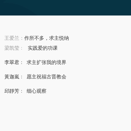
王爱兰：
作所不多，求主悦纳
梁凯莹﹕
实践爱的功课
李翠君﹕
求主扩张我的境界
黃迦嵐
﹕
愿主祝福古晋教会
邱靜芳﹕
细心观察